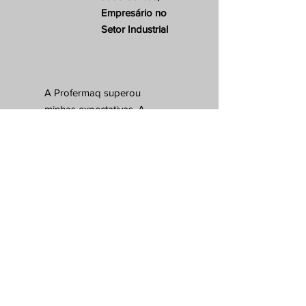
Empresário no
Setor Industrial
A Profermaq superou
minhas expectativas. A
entrega rápida e a qualidade
das máquinas, como
furadeiras, parafusadeiras e
betoneiras, são inigualáveis.
E o parcelamento no boleto
me permitiu adquirir as
ferramentas necessárias
para nossa empresa de
maneira conveniente. Sem
dúvida, minha escolha
número um quando se trata
de equipamentos e