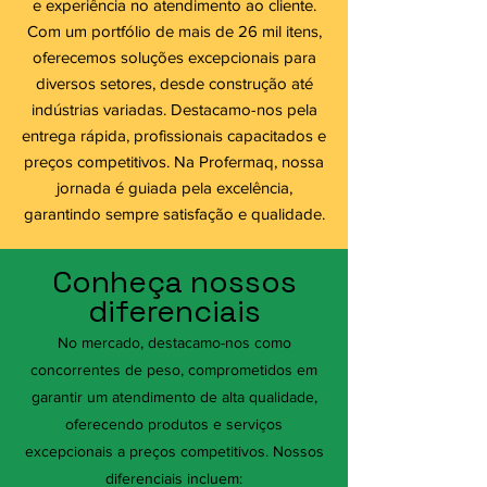
e experiência no atendimento ao cliente.
Com um portfólio de mais de 26 mil itens,
oferecemos soluções excepcionais para
diversos setores, desde construção até
indústrias variadas. Destacamo-nos pela
entrega rápida, profissionais capacitados e
preços competitivos. Na Profermaq, nossa
jornada é guiada pela excelência,
garantindo sempre satisfação e qualidade.
Conheça nossos
diferenciais
No mercado, destacamo-nos como
concorrentes de peso, comprometidos em
garantir um atendimento de alta qualidade,
oferecendo produtos e serviços
excepcionais a preços competitivos. Nossos
diferenciais incluem: