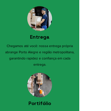
Entrega
Chegamos até você: nossa entrega própria
abrange Porto Alegre e região metropolitana,
garantindo rapidez e confiança em cada
entrega.
Portifólio