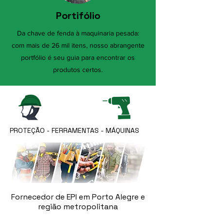
Portifólio
Da chave de fenda à maquinaria pesada:
com mais de 26 mil itens, nosso abrangente
portfólio é seu guia para encontrar os
produtos certos.
PROTEÇÃO - FERRAMENTAS - MÁQUINAS
Fornecedor de EPI em Porto Alegre e
região metropolitana