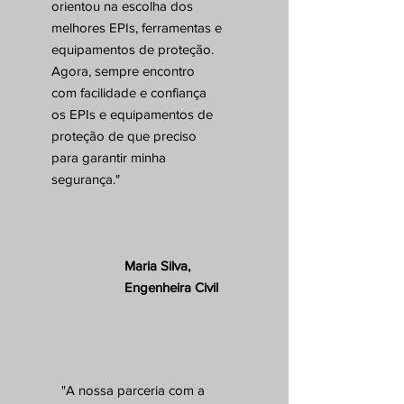
orientou na escolha dos
melhores EPIs, ferramentas e
equipamentos de proteção.
Agora, sempre encontro
com facilidade e confiança
os EPIs e equipamentos de
proteção de que preciso
para garantir minha
segurança."
Maria Silva,
Engenheira Civil
"A nossa parceria com a