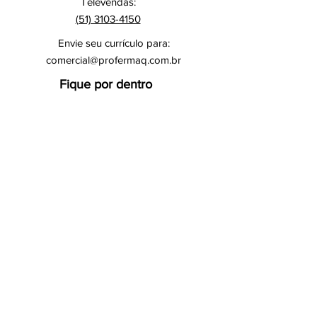
Televendas:
(51) 3103-4150
Envie seu currículo para:
comercial@profermaq.com.br
Fique por dentro
Insira seu e-mail abaixo para
saber novidades e promoções.
Email
Enviar
*Ao clicar em “enviar”, você está ciente de
que os seus dados pessoais serão utilizados
para envio de informações e promoções.
Siga